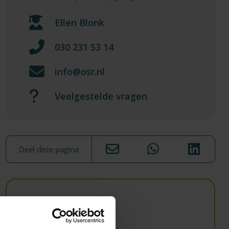
Ellen Blonk
030 231 53 14
info@osr.nl
Veelgestelde vragen
Deel deze pagina
Nieuwsbrief