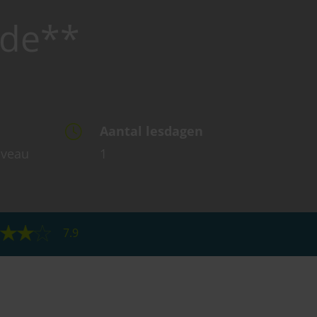
ade**
Aantal lesdagen
iveau
1
7.9