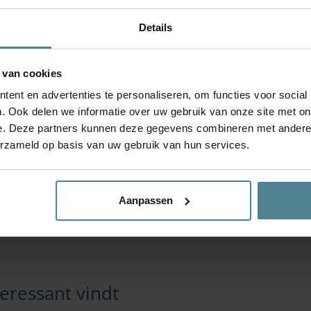
Details
n en kort toelichten;
 een zelfstandige beschrijven;
 van cookies
 wordt berekend;
tsvormen en de fiscale regelingen.
ent en advertenties te personaliseren, om functies voor social
. Ook delen we informatie over uw gebruik van onze site met on
je nodig?
e. Deze partners kunnen deze gegevens combineren met andere i
opleiding van de NIVRE Register-Expert en
erzameld op basis van uw gebruik van hun services.
 ontwikkeling van de Personenschade-expert.
Aanpassen
eressant vindt