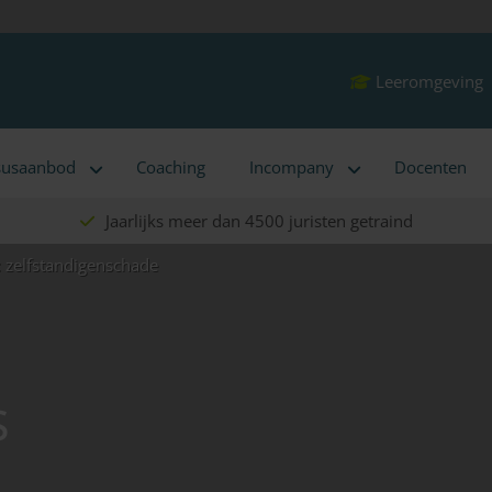
Leeromgeving
susaanbod
Coaching
Incompany
Docenten
Jaarlijks meer dan 4500 juristen getraind
 zelfstandigenschade
s