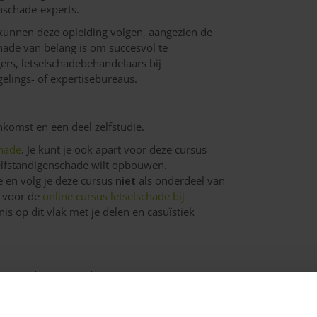
nschade-experts.
, kunnen deze opleiding volgen, aangezien de
ade van belang is om succesvol te
ers, letselschadebehandelaars bij
gelings- of expertisebureaus.
nkomst en een deel zelfstudie.
hade
. Je kunt je ook apart voor deze cursus
 zelfstandigenschade wilt opbouwen.
e en volg je deze cursus
niet
als onderdeel van
n voor de
online cursus letselschade bij
s op dit vlak met je delen en casuïstiek
 en wordt gegeven door:
Hans Tiemersma
scursus personenschade: