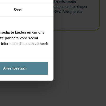
Wil jij als eerste belangrijke informatie
ontvangen over de opleidingen en trainingen
Over
binnen jouw rechtsgebieden? Schrijf je dan
hier
in.
 media te bieden en om ons
ze partners voor social
nformatie die u aan ze heeft
Alles toestaan