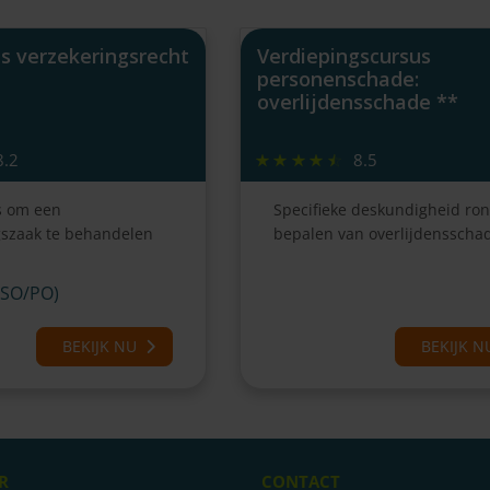
s verzekeringsrecht
Verdiepingscursus
personenschade:
overlijdensschade **
8.2
8.5
s om een
Specifieke deskundigheid ron
gszaak te behandelen
bepalen van overlijdensscha
VSO/PO)
BEKIJK NU
BEKIJK N
R
CONTACT