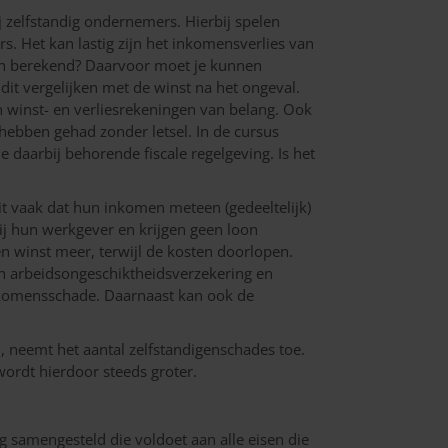
j zelfstandig ondernemers. Hierbij spelen
. Het kan lastig zijn het inkomensverlies van
en berekend? Daarvoor moet je kunnen
it vergelijken met de winst na het ongeval.
n winst- en verliesrekeningen van belang. Ook
 hebben gehad zonder letsel. In de cursus
daarbij behorende fiscale regelgeving. Is het
t vaak dat hun inkomen meteen (gedeeltelijk)
bij hun werkgever en krijgen geen loon
n winst meer, terwijl de kosten doorlopen.
n arbeidsongeschiktheidsverzekering en
nkomensschade. Daarnaast kan ook de
 neemt het aantal zelfstandigenschades toe.
rdt hierdoor steeds groter.
g samengesteld die voldoet aan alle eisen die