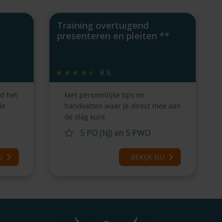
Training overtuigend
presenteren en pleiten **
8.6
d het
Met persoonlijke tips en
de
handvatten waar je direct mee aan
de slag kunt
5 PO (NJ) en 5 PWO
U
BEKIJK NU