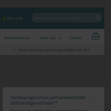
Mijn OSR
Kenniscentrum
Over ons
Contact
Onze docenten scoren gemiddeld een 8,7
Verdiepingscursus personenschade:
zelfstandigenschade**
Steeds meer zelfstandigen maken het kunnen