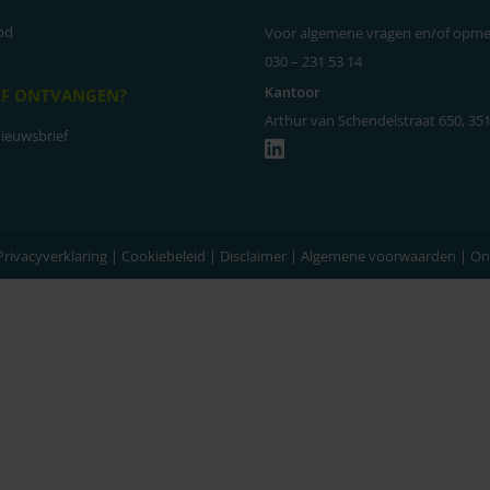
od
Voor algemene vragen en/of opme
030 – 231 53 14
Kantoor
EF ONTVANGEN?
Arthur van Schendelstraat 650, 35
nieuwsbrief
LinkedIn
Privacyverklaring
|
Cookiebeleid
|
Disclaimer
|
Algemene voorwaarden
| On