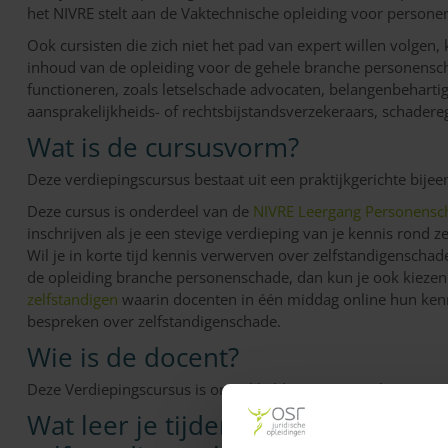
het NIVRE stelt aan de Vaktechnische opleiding voor persone
Ook cursisten die zich niet het pad van expert willen volgen
inhoud van de opleiding voor de gehele branche personensch
functioneren, zoals letselschade advocaten, belangenbehartig
aansprakelijkheids- of rechtsbijstandsverzekeraars, schadere
Wat is de cursusvorm?
Deze verdiepingscursus bestaat uit een praktijkgerichte bijee
Deze cursus is onderdeel van de
NIVRE Leergang Personensc
inschrijven als je een stevige verdieping van je kennis rond
Wil je in korte tijd kennis verwerven over zelfstandigenschad
de opleiding branche personenschade, dan kun je ook kieze
zelfstandigen
waarin docenten in één middag online hun kenni
bespreken over zelfstandigenschade.
Wie is de docent?
Deze Verdiepingscursus is ontwikkeld in samenwerking met
Wat leer je tijdens de verdieping