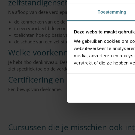
zelfstandigenschade?
Na afloop van deze verdiepingscursus kun je:
Toestemming
de kenmerken van de definitie van een zelfstandige noeme
in een voorbeeld de economische en financiële positie van
Deze website maakt gebruik
toelichten hoe op basis van de omzet het (netto) inkomen
de schade van een zelfstandige berekenen bij diverse rech
We gebruiken cookies om cont
websiteverkeer te analyseren
Welke voorkennis en ervaring heb 
media, adverteren en analys
Je hebt hbo-denkniveau. Deze cursus bouwt voort op de basis
verstrekt of die ze hebben v
ziet specifiek toe op de verdere vaktechnische opleiding en
Certificering en PE-punten
Een bewijs van deelname.
Cursussen die je misschien ook int