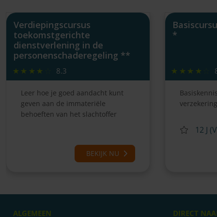
Verdiepingscursus
Basiscursu
toekomstgerichte
*
dienstverlening in de
personenschaderegeling **
8.3
Leer hoe je goed aandacht kunt
Basiskenni
geven aan de immateriële
verzekerin
behoeften van het slachtoffer
12 J (
BEKIJK NU
ALGEMEEN
DIRECT NAA