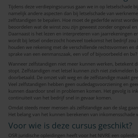
Tijdens deze verdiepingscursus gaan we in op letselschade bi
namelijk andere aspecten dan bij letselschade van werknemers
zelfstandigen te bepalen. Hoe moet de gederfde winst word
beoordelen wat de winst zou zijn geweest zonder ongeval en d
Daarnaast is het lezen en interpreteren van jaarrekeningen e
wordt bij letsel onderzocht hoeveel toekomst het bedrijf zou
houden we rekening met de verschillende rechtsvormen en de 
sprake van een eenmanszaak, een vof of bijvoorbeeld en bv?
Wanneer zelfstandigen niet meer kunnen werken, betekent di
stopt. Zelfstandigen met letsel kunnen zich niet ziekmelden 
doorbetaald. De omzet valt weg en de zelfstandige maakt gee
Veel zelfstandigen hebben geen oudedagsvoorziening en gee
kunnen daardoor snel in problemen komen. Het gevolg is i
continuïteit van het bedrijf snel in gevaar komen.
Omdat steeds meer mensen als zelfstandige aan de slag gaan,
Het belang van het kunnen berekenen van inkomensschade wo
Voor wie is deze cursus geschikt?
OSR juridische opleidingen heeft voor het NIVRE een opleidin