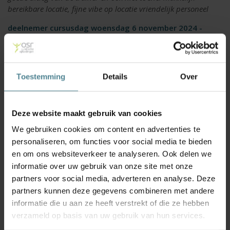
bereikbare locatie, fijne vibe op locatie vriendelijk personeel
deelnemer cursusdag woensdag 6 november 2024 -
Beoordeling: 10/10
Leuke dag gehad, veel aan gehad, fijne trainer!
Otto Kluijt woensdag 6 november 2024 - Beoordeling:
Toestemming
Details
Over
8/10
Overzicht structuur goede opfrissing
Lilian Madu donderdag 24 oktober 2024 - Beoordeling:
Deze website maakt gebruik van cookies
9/10
We gebruiken cookies om content en advertenties te
De docent heeft op duidelijke en toegankelijke wijze de 2
personaliseren, om functies voor social media te bieden
methoden voor het uitrekenen van overlijdensschade (derving
en om ons websiteverkeer te analyseren. Ook delen we
levensonderhoud) uitgelegd.
informatie over uw gebruik van onze site met onze
deelnemer cursusdag donderdag 24 oktober 2024 -
partners voor social media, adverteren en analyse. Deze
Beoordeling: 10/10
partners kunnen deze gegevens combineren met andere
De trainer heeft een lastig onderwerp heel gestructureerd en
informatie die u aan ze heeft verstrekt of die ze hebben
goed te begrijpen neergezet. Een prettige en overzichtelijke
verzameld op basis van uw gebruik van hun services.
presentatie waar ik veel aan ga hebben!