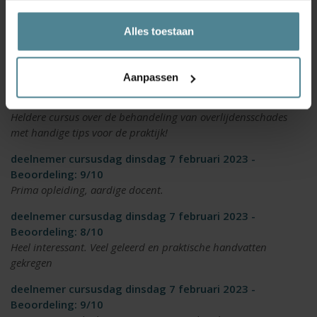
deelnemer cursusdag woensdag 17 januari 2024 -
Beoordeling: 5/10
Alles toestaan
Training ging niet door wegens ziekte docent. Wordt verplaatst.
Datum volgt nog.
Aanpassen
Dennis Moonen donderdag 2 november 2023 -
Beoordeling: 9/10
Heldere cursus over de behandeling van overlijdensschades
met handige tips voor de praktijk!
deelnemer cursusdag dinsdag 7 februari 2023 -
Beoordeling: 9/10
Prima opleiding, aardige docent.
deelnemer cursusdag dinsdag 7 februari 2023 -
Beoordeling: 8/10
Heel interessant. Veel geleerd en praktische handvatten
gekregen
deelnemer cursusdag dinsdag 7 februari 2023 -
Beoordeling: 9/10