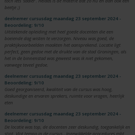
toch iets 'saaier'. Helaas is de materie dat zo nu en dan ook een
beetje ;)
deelnemer cursusdag maandag 23 september 2024 -
Beoordeling: 9/10
Uitstekende opleiding met heel goede docenten die een
boeiende dag wisten te verzorgen. Niveau was goed, de
praktijkvoorbeelden maakten het aansprekend. Locatie ligt
perfect, geen gedoe met de drukte van de stad Groningen, als
het in de binnenstad was geweest was ik niet gekomen,
vanwege teveel gedoe.
deelnemer cursusdag maandag 23 september 2024 -
Beoordeling: 9/10
Goed georganiseerd, kwaliteit van de cursus was hoog,
deskundige en ervaren sprekers, ruimte voor vragen, heerlijk
eten
deelnemer cursusdag maandag 23 september 2024 -
Beoordeling: 9/10
De locatie was top, de docenten zeer deskundig, toegankelijk en
stipt. Vlot tempo in de cursus . Ingewikkelde procedures mbt