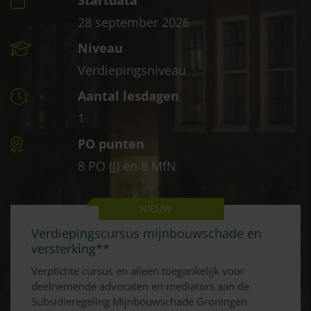
Startdata
28 september 2026
Niveau
Verdiepingsniveau
Aantal lesdagen
1
PO punten
8 PO (J) en 8 MfN
NIEUW
Verdiepingscursus mijnbouwschade en
versterking**
Verplichte cursus en alleen toegankelijk voor
deelnemende advocaten en mediators aan de
Subsidieregeling Mijnbouwschade Groningen