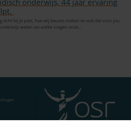
idisch onderwijs, 44 jaar ervaring
lpt.
ing écht bij je past, hoe wij keuzes maken en wat dat voor jou
h onderwijs weten we welke vragen onze...
rkingen:
11 MJ Utrecht