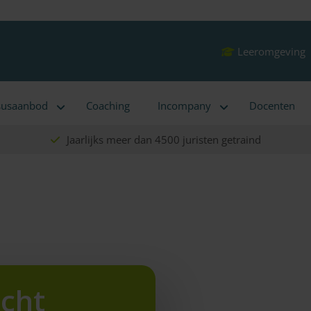
Leeromgeving
susaanbod
Coaching
Incompany
Docenten
Jaarlijks meer dan 4500 juristen getraind
cht