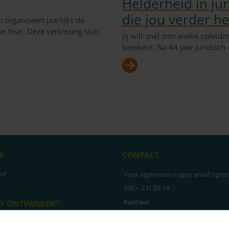
Helderheid in jur
die jou verder he
rganiseert jaarlijks de
 Year. Deze verkiezing sluit
Jij wilt snel zien welke opleid
betekent. Na 44 jaar juridisc
R
CONTACT
od
Voor algemene vragen en/of opme
030 – 231 53 14
Kantoor
EF ONTVANGEN?
Arthur van Schendelstraat 650, 35
nieuwsbrief
LinkedIn