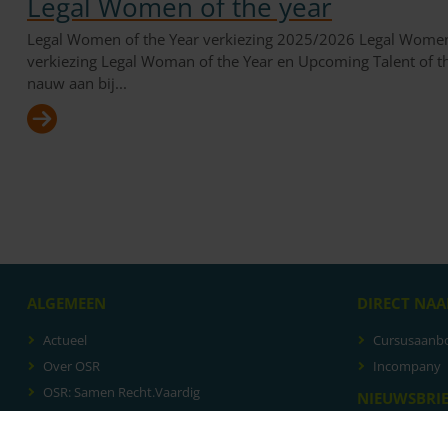
Legal Women of the year
Legal Women of the Year verkiezing 2025/2026 Legal Women o
verkiezing Legal Woman of the Year en Upcoming Talent of the
nauw aan bij...
ALGEMEEN
DIRECT NAA
Actueel
Cursusaanb
Over OSR
Incompany
OSR: Samen Recht.Vaardig
NIEUWSBRI
Veelgestelde vragen
Inschrijven 
Certificering