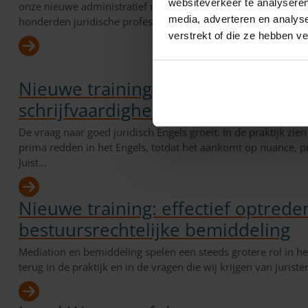
websiteverkeer te analyseren
onze nieuwe administratief medewerker (24 uur per week) Zor
media, adverteren en analys
honderden juridische professionals...
verstrekt of die ze hebben v
Nieuwe trainingen Legal English s
schrijfvaardigheid
De vraag naar goed juridisch Engels groeit. In de praktijk zien
prima redden in het Engels, totdat het aankomt op nuance, pr
Juist...
Nieuwe training: effectief optreden
bestuursrechtelijke bemiddeling
Mediation en bemiddeling spelen een steeds grotere rol in he
terug in de praktijk en in de vragen die wij krijgen van juriste