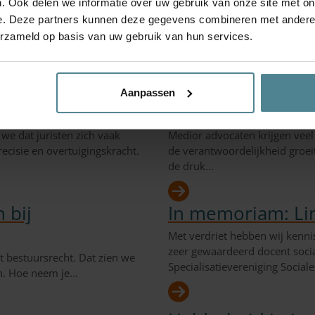
. Ook delen we informatie over uw gebruik van onze site met on
g jij er graag voor dat
Bij OSR vinden we dat toegang 
e. Deze partners kunnen deze gegevens combineren met andere i
overtuiging zit al in ons DNA 
erzameld op basis van uw gebruik van hun services.
Sociale...
preek- en
Nieuwe leergang:
Aanpassen
medior advocate
 we dat juristen zich vaak
Medior advocaten krijgen veel
ecisie en overtuigingskracht.
de verantwoordelijkheid groeit
de druk...
 bij
In memoriam: Li
Met verdriet hebben wij kenni
zeer gewaardeerd docent socia
t bestuursrecht. Dat zien we
Specialisatievereniging Sociale
n. Hoe neem je...