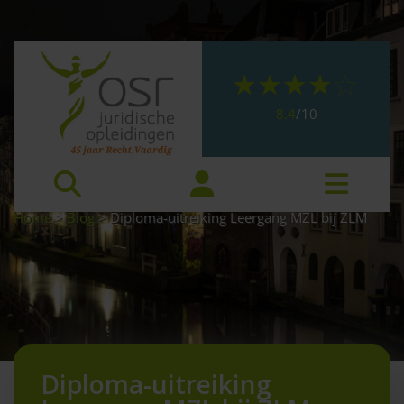
8.4
/
10
Home
>
Blog
>
Diploma-uitreiking Leergang MZL bij ZLM
Diploma-uitreiking