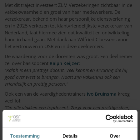
Met dit traject investeert ZLM Verzekeringen zichtbaar in de
vakbekwaamheid en groei van haar medewerkers. De
verzekeraar, bekend om haar persoonlijke dienstverlening
en in 2025 verkozen tot klantvriendelijkste verzekeraar van
Nederland, laat hiermee zien dat kwaliteit en ontwikkeling
hand in hand gaan. Met dank aan Wilfried Claessens voor
het vertrouwen in OSR en in deze deelnemers.
De waardering voor de docenten was groot. Een deelnemer
zei over basisdocent
Ralph Keijzer
:
“Ralph is een prettige docent. Veel kennis en ervaring die hij
goed over weet te brengen. Naast zijn vakkennis ook een
vriendelijk en prettig persoon.”
Ook een van de vaardighedentrainers
Ivo Bruinsma
kreeg
veel lof:
“Op alle vlakken een topdocent. Zorgt voor een prettige sfeer,
beschikt over veel kennis (en weet deze zeer begrijpelijk over te
brengen) en houdt iedereen actief betrokken.”
Wij feliciteren alle geslaagden van harte met dit mooie
Toestemming
Details
Over
resultaat!