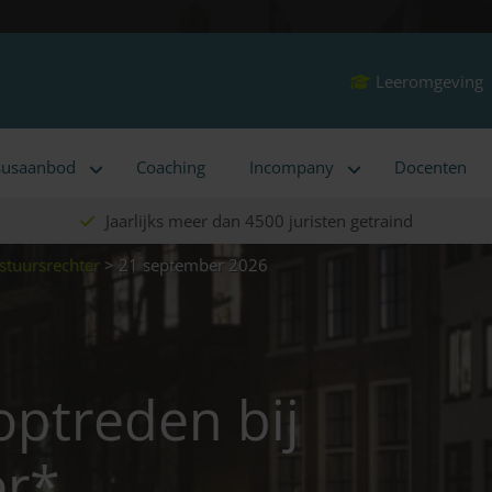
Leeromgeving
susaanbod
Coaching
Incompany
Docenten
Jaarlijks meer dan 4500 juristen getraind
estuursrechter
>
21 september 2026
 optreden bij
er*