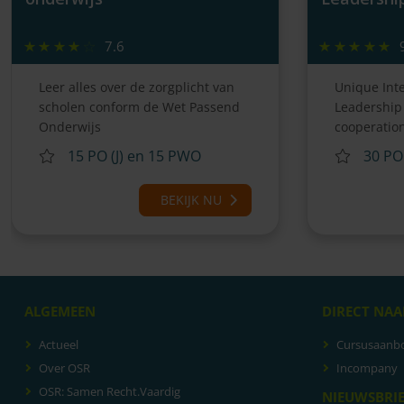
7.6
Leer alles over de zorgplicht van
Unique Int
scholen conform de Wet Passend
Leadership
Onderwijs
cooperation
firms of Eu
15 PO (J) en 15 PWO
30 PO 
BEKIJK NU
ALGEMEEN
DIRECT NAA
Actueel
Cursusaanb
Over OSR
Incompany
OSR: Samen Recht.Vaardig
NIEUWSBRI