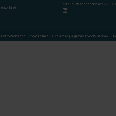
Arthur van Schendelstraat 650, 35
nieuwsbrief
LinkedIn
Privacyverklaring
|
Cookiebeleid
|
Disclaimer
|
Algemene voorwaarden
| On