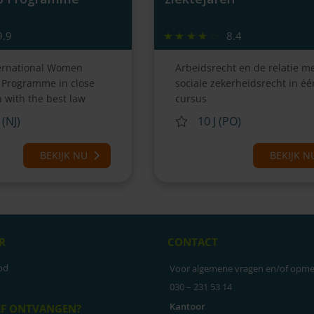
9.9
8.4
ernational Women
Arbeidsrecht en de relatie me
 Programme in close
sociale zekerheidsrecht in éé
 with the best law
cursus
rope
(NJ)
10 J (PO)
BEKIJK NU
BEKIJK N
R
CONTACT
od
Voor algemene vragen en/of opme
030 – 231 53 14
Kantoor
EF ONTVANGEN?