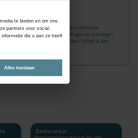
Nieuwsbrief
 media te bieden en om ons
Wil jij als eerste belangrijke informatie
ze partners voor social
ontvangen over de opleidingen en trainingen
nformatie die u aan ze heeft
binnen jouw rechtsgebieden? Schrijf je dan
hier
in.
Alles toestaan
ie
Basiscursus
beroepsprocedure bij de