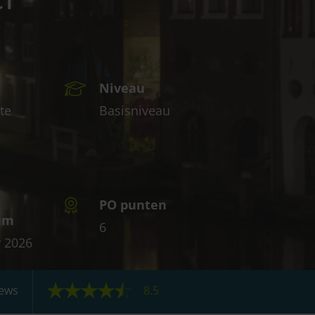
Niveau
te
Basisniveau
PO punten
tum
6
 2026
iews
8.5