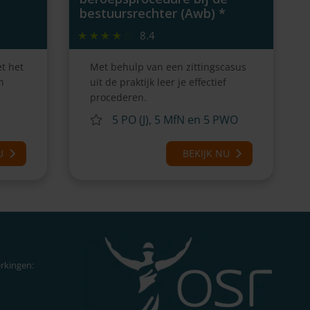
bestuursrechter (Awb) *
8.4
t het
Met behulp van een zittingscasus
n
uit de praktijk leer je effectief
procederen.
5 PO (J), 5 MfN en 5 PWO
U
BEKIJK NU
rkingen: