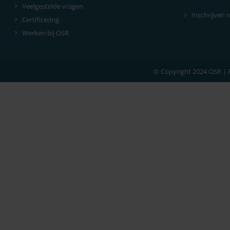
Veelgestelde vragen
Inschrijven 
Certificering
Werken bij OSR
© Copyright 2024 OSR |