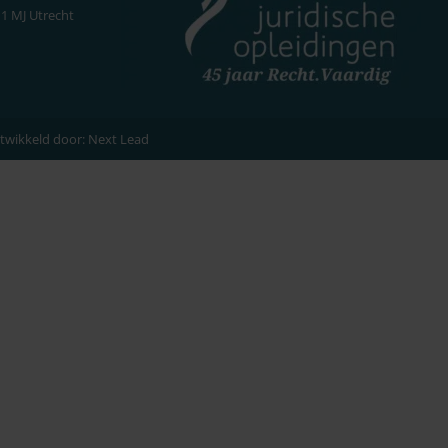
11 MJ Utrecht
twikkeld door:
Next Lead