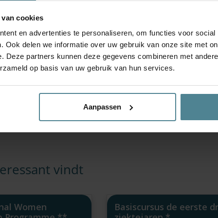
 van cookies
ctief optreden ter zitting
ent en advertenties te personaliseren, om functies voor social
. Ook delen we informatie over uw gebruik van onze site met on
g aantoonbaar verbeterd.
e. Deze partners kunnen deze gegevens combineren met andere i
erzameld op basis van uw gebruik van hun services.
de NOvA erkend als PO-cursus;
Aanpassen
eressant vindt
onal Women
Basiscursus de eerste dr
p Programme **
ziektejaren *