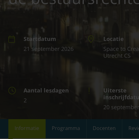
Startdatum
Locatie
21 september 2026
Space to Crea
Utrecht CS
Aantal lesdagen
Uiterste
inschrijfda
2
20 september
Informatie
Programma
Docenten
Rev