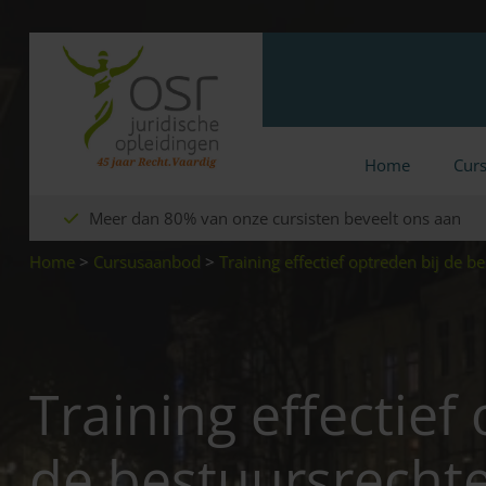
Home
Cur
Meer dan 80% van onze cursisten beveelt ons aan
Home
>
Cursusaanbod
>
Training effectief optreden bij de b
Training effectief
de bestuursrecht