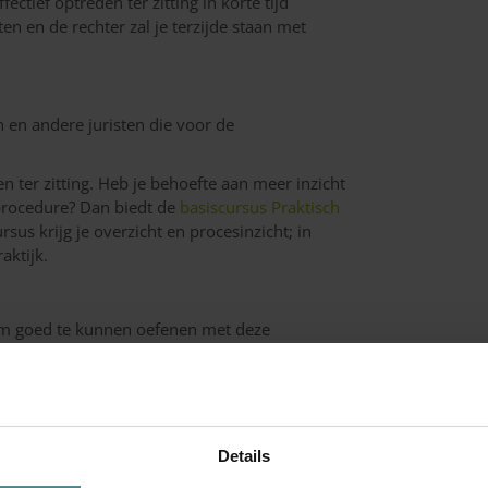
ctief optreden ter zitting in korte tijd
en en de rechter zal je terzijde staan met
n en andere juristen die voor de
n ter zitting. Heb je behoefte aan meer inzicht
 procedure? Dan biedt de
basiscursus Praktisch
sus krijg je overzicht en procesinzicht; in
aktijk.
 Om goed te kunnen oefenen met deze
 deelnemers met twee cursusbegeleiders.
Details