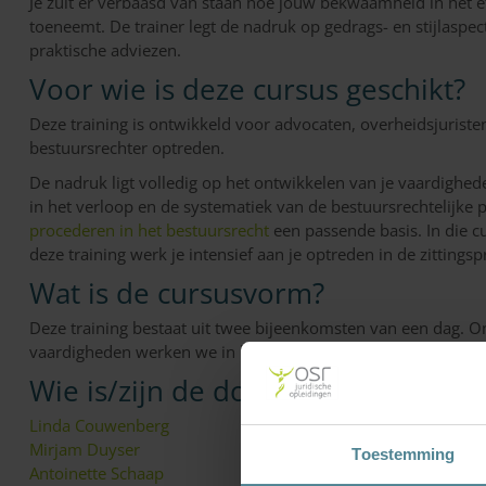
Je zult er verbaasd van staan hoe jouw bekwaamheid in het effe
toeneemt. De trainer legt de nadruk op gedrags- en stijlaspect
praktische adviezen.
Voor wie is deze cursus geschikt?
Deze training is ontwikkeld voor advocaten, overheidsjuriste
bestuursrechter optreden.
De nadruk ligt volledig op het ontwikkelen van je vaardighede
in het verloop en de systematiek van de bestuursrechtelijke
procederen in het bestuursrecht
een passende basis. In die cur
deze training werk je intensief aan je optreden in de zittingspr
Wat is de cursusvorm?
Deze training bestaat uit twee bijeenkomsten van een dag.
vaardigheden werken we in kleine groepen van maximaal 12
Wie is/zijn de docenten?
Linda Couwenberg
Mirjam Duyser
Toestemming
Antoinette Schaap