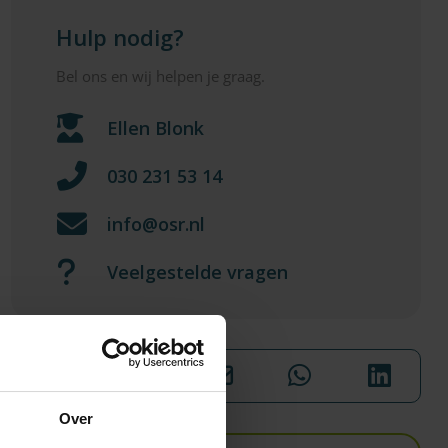
Hulp nodig?
Bel ons en wij helpen je graag.
Ellen Blonk
030 231 53 14
info@osr.nl
Veelgestelde vragen
Deel deze pagina
Over