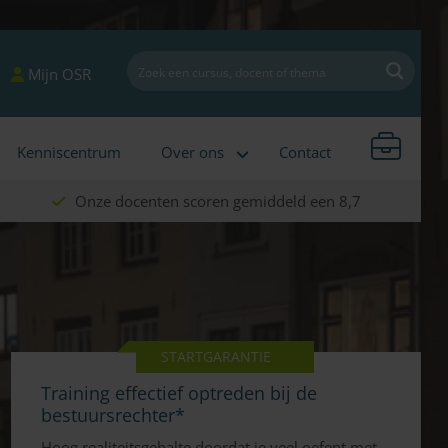
Mijn OSR
Kenniscentrum
Over ons
Contact
Onze docenten scoren gemiddeld een 8,7
STARTGARANTIE
Training effectief optreden bij de
bestuursrechter*
Hoog realiteitsgehalte doordat je veel oefent met