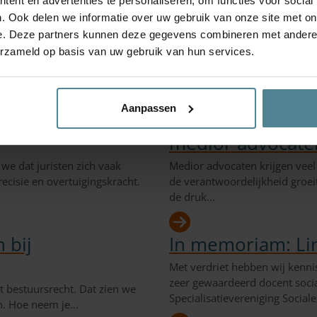
ent en advertenties te personaliseren, om functies voor social
professionals
. Ook delen we informatie over uw gebruik van onze site met on
lent? Misschien ben jij dan wel
e. Deze partners kunnen deze gegevens combineren met andere i
g jij er graag voor dat
Bij OSR vinden we dat toegang 
erzameld op basis van uw gebruik van hun services.
overtuiging zit al in ons DNA 
Sociale...
Aanpassen
preek- en
Nieuwe leergang:
medior advocate
 we dat juristen zich vaak
Medior advocaten krijgen veel
ecisie en overtuigingskracht.
de verantwoordelijkheid groeit
de druk...
 bij
In memoriam: Li
Met verdriet hebben wij kenni
zeer gewaardeerd docent socia
t bestuursrecht. Dat zien we
Specialisatievereniging Sociale
n. Hoe neem je...