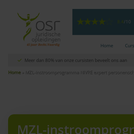
8.4
/
10
Home
Cur
Meer dan 80% van onze cursisten beveelt ons aan
Home
»
MZL-instroomprogramma NIVRE expert personensc
MZL-instroompro