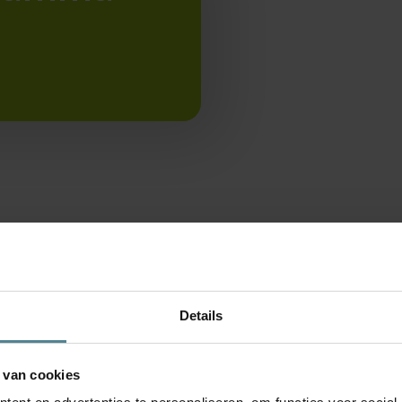
NIVRE Leergang 
 na te denken regelmatig op.
een nieuwe naam die beter pa
Details
idische...
Personenschade heeft een nie
Personenschade. Met deze naa
 van cookies
er-gesloten
Toegang tot het 