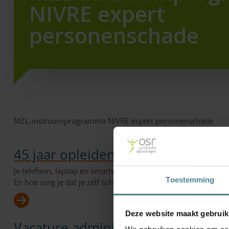
NIVRE expert
personenschade
MZL-instroomprogramma NIVRE expert personenschade
45 jaar opleiden én opladen.
Je telefoon, laptop en smartwatch laad je zonder bewust over
Toestemming
En hoe zorg je dat je zélf scherp blijft? Al 45 jaar helpt OSR jur
Deze website maakt gebruik
Vacature administratief medewerk