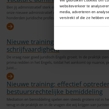
We gebruiken cookies om cont
websiteverkeer te analyseren
Ben jij administratief sterk en ook nog eens een organisatieta
media, adverteren en analys
onze nieuwe administratief medewerker (24 uur per week) Zor
honderden juridische professionals...
verstrekt of die ze hebben v
Nieuwe trainingen Legal English s
schrijfvaardigheid
De vraag naar goed juridisch Engels groeit. In de praktijk zien
prima redden in het Engels, totdat het aankomt op nuance, pr
Juist...
Nieuwe training: effectief optreden
bestuursrechtelijke bemiddeling
Mediation en bemiddeling spelen een steeds grotere rol in he
terug in de praktijk en in de vragen die wij krijgen van juriste