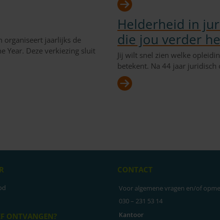
Helderheid in jur
die jou verder he
rganiseert jaarlijks de
 Year. Deze verkiezing sluit
Jij wilt snel zien welke opleid
betekent. Na 44 jaar juridisc
R
CONTACT
od
Voor algemene vragen en/of opme
030 – 231 53 14
Kantoor
EF ONTVANGEN?