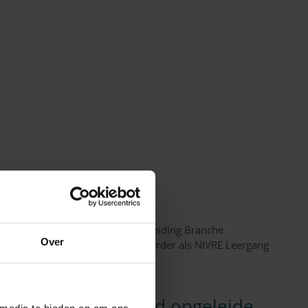
Personenschade
st bij de volgende stap Onze Opleiding Branche
Over
uwe naam. Vanaf nu gaat deze verder als NIVRE Leergang
mswijziging...
recht begint bij goed opgeleide