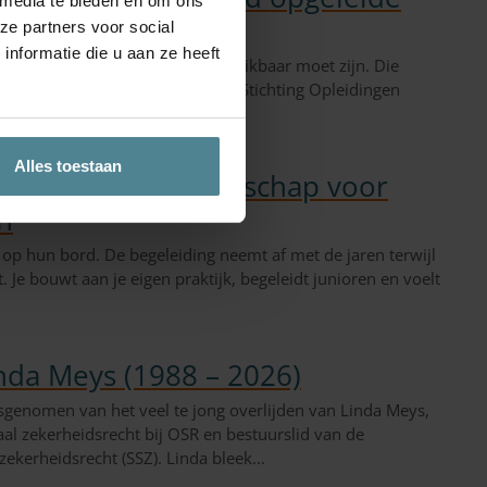
 media te bieden en om ons
ze partners voor social
nformatie die u aan ze heeft
tot het recht voor iedereen bereikbaar moet zijn. Die
sinds onze oprichting in 1981 als Stichting Opleidingen
Alles toestaan
 Meesterlijk leiderschap voor
n
 op hun bord. De begeleiding neemt af met de jaren terwijl
. Je bouwt aan je eigen praktijk, begeleidt junioren en voelt
nda Meys (1988 – 2026)
sgenomen van het veel te jong overlijden van Linda Meys,
al zekerheidsrecht bij OSR en bestuurslid van de
zekerheidsrecht (SSZ). Linda bleek...