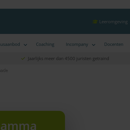
Leeromgeving
susaanbod
Coaching
Incompany
Docenten
Jaarlijks meer dan 4500 juristen getraind
hade
gramma