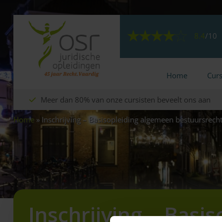
8.4
/
10
Home
Cur
Meer dan 80% van onze cursisten beveelt ons aan
Home
»
Inschrijving – Basisopleiding algemeen bestuursrech
Inschrijving – Basis