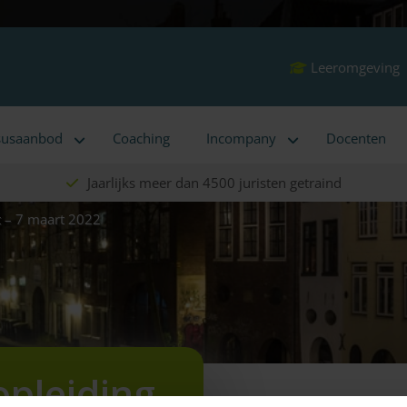
Leeromgeving
susaanbod
Coaching
Incompany
Docenten
Jaarlijks meer dan 4500 juristen getraind
t – 7 maart 2022
opleiding