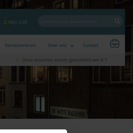
Mijn OSR
Kenniscentrum
Over ons
Contact
Onze docenten scoren gemiddeld een 8,7