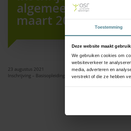
algemeen bestuursr
maart 2022
Toestemming
Deze website maakt gebruik
We gebruiken cookies om cont
websiteverkeer te analyseren
23 augustus 2021
media, adverteren en analys
Inschrijving – Basisopleiding algemeen bestuursrecht – 7 ma
verstrekt of die ze hebben v