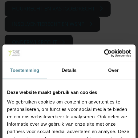
HUURRECHT EN VASTGOEDRECHT
INSOLVENTIERECHT EN WSNP
ONDERWIJSRECHT
PERSONEN- EN FAMILIERECHT
Toestemming
Details
Over
PERSONENSCHADE EN
LETSELSCHADERECHT
Deze website maakt gebruik van cookies
PERSOONLIJKE ONTWIKKELING
We gebruiken cookies om content en advertenties te
personaliseren, om functies voor social media te bieden
SOCIAAL ZEKERHEIDSRECHT
en om ons websiteverkeer te analyseren. Ook delen we
informatie over uw gebruik van onze site met onze
VREEMDELINGENRECHT
partners voor social media, adverteren en analyse. Deze