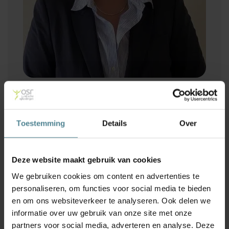
Mr. Ramona Grimbergen
Functie
Toestemming
Details
Over
plaatsververvangend collegelid bij het College voor
de Rechten van de Mens en rechter-plaatsvervanger
Specialisatie
Deze website maakt gebruik van cookies
asielrecht
We gebruiken cookies om content en advertenties te
personaliseren, om functies voor social media te bieden
en om ons websiteverkeer te analyseren. Ook delen we
Biografie
informatie over uw gebruik van onze site met onze
partners voor social media, adverteren en analyse. Deze
Mevrouw R. (Ramona) Grimbergen heeft uitgebreide