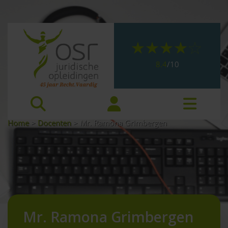
8.4
/
10
Home
>
Docenten
>
Mr. Ramona Grimbergen
Mr. Ramona Grimbergen