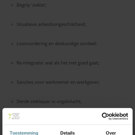
Begrip ‘ziekte’;
Situatieve arbeidsongeschiktheid;
Loonvordering en deskundige oordeel;
Re-integratie: wat als het niet goed gaat;
Sancties voor werknemer en werkgever;
Derde ziektejaar in vogelvlucht;
Ziekte en beëindiging.
Toestemming
Details
Over