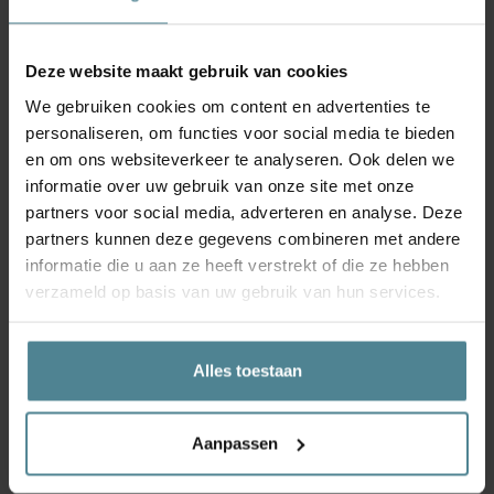
Module 3: Ontbinding, opzegging en ontslag op staande voet
In de derde module verdiep je jezelf in het ontslagrecht.
Centraal staan de vormen van individuele beëindiging:
Deze website maakt gebruik van cookies
ontbinding, opzegging en ontslag op staande voet. Je
We gebruiken cookies om content en advertenties te
verdiept je ook in de gevolgen van ontslag (zoals vergoeding)
personaliseren, om functies voor social media te bieden
en de regels van de verschillende ontslagprocedures. De Wet
en om ons websiteverkeer te analyseren. Ook delen we
Melding Collectief Ontslag behandelen we op hoofdlijnen.
informatie over uw gebruik van onze site met onze
Nadat je deze module hebt gevolgd kan je zelfstandig
cliënten (werknemers of werkgevers) advies geven of
partners voor social media, adverteren en analyse. Deze
bijstaan in ontslagprocedures.
partners kunnen deze gegevens combineren met andere
informatie die u aan ze heeft verstrekt of die ze hebben
Aan bod komt:
verzameld op basis van uw gebruik van hun services.
Ontbinding ex 7:669 lid 3 c-h BW;
Alles toestaan
Transitievergoeding;
Aanpassen
Billijke vergoeding;