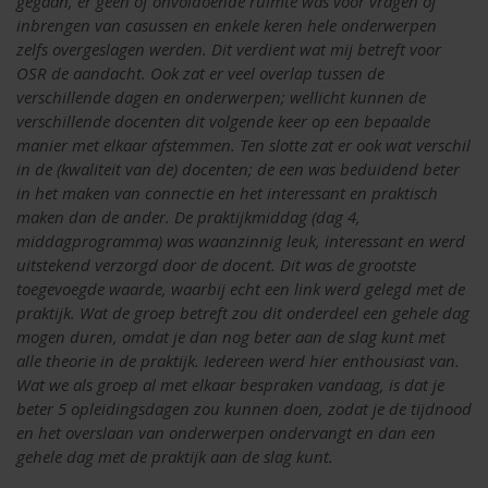
gegaan, er geen of onvoldoende ruimte was voor vragen of
inbrengen van casussen en enkele keren hele onderwerpen
zelfs overgeslagen werden. Dit verdient wat mij betreft voor
OSR de aandacht. Ook zat er veel overlap tussen de
verschillende dagen en onderwerpen; wellicht kunnen de
verschillende docenten dit volgende keer op een bepaalde
manier met elkaar afstemmen. Ten slotte zat er ook wat verschil
in de (kwaliteit van de) docenten; de een was beduidend beter
in het maken van connectie en het interessant en praktisch
maken dan de ander. De praktijkmiddag (dag 4,
middagprogramma) was waanzinnig leuk, interessant en werd
uitstekend verzorgd door de docent. Dit was de grootste
toegevoegde waarde, waarbij echt een link werd gelegd met de
praktijk. Wat de groep betreft zou dit onderdeel een gehele dag
mogen duren, omdat je dan nog beter aan de slag kunt met
alle theorie in de praktijk. Iedereen werd hier enthousiast van.
Wat we als groep al met elkaar bespraken vandaag, is dat je
beter 5 opleidingsdagen zou kunnen doen, zodat je de tijdnood
en het overslaan van onderwerpen ondervangt en dan een
gehele dag met de praktijk aan de slag kunt.