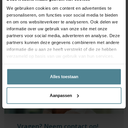
cursus is toegepast;
De korting geldt niet voor reeds ingeschreven
We gebruiken cookies om content en advertenties te
cursisten;
personaliseren, om functies voor social media te bieden
Na inschrijving is er nog geen garantie dat de cursus
en om ons websiteverkeer te analyseren. Ook delen we
doorgaat;
informatie over uw gebruik van onze site met onze
De korting wordt gegeven over het originele bedrag;
partners voor social media, adverteren en analyse. Deze
Op deze actie zijn daarnaast de
algemene
partners kunnen deze gegevens combineren met andere
voorwaarden
van OSR juridische opleiding van
informatie die u aan ze heeft verstrekt of die ze hebben
toepassing.
verzameld op basis van uw gebruik van hun services.
Alles toestaan
Aanpassen
Vragen? Neem contact op!