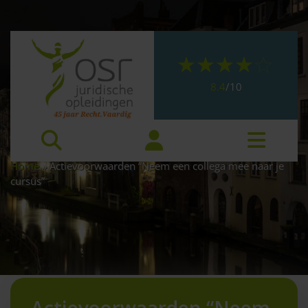
8.4
/
10
Home
»
Actievoorwaarden “Neem een collega mee naar je
cursus”